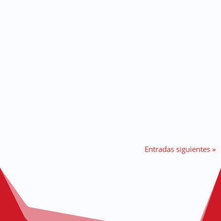
jipiandocine
Os damos algunos consejos sobre cómo realizar una
escena plano a plano. Sin dinero y con lo que tengas en
casa puedes conseguir un look cinematográfico.
Entradas siguientes »